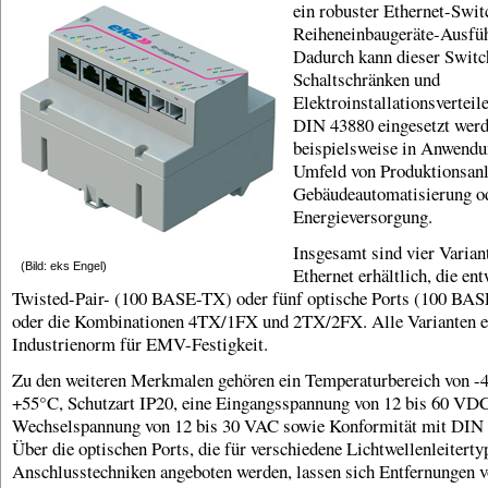
ein robuster Ethernet-Swit
Reiheneinbaugeräte-Ausfü
Dadurch kann dieser Switc
Schaltschränken und
Elektroinstallationsvertei
DIN 43880 eingesetzt werd
beispielsweise in Anwend
Umfeld von Produktionsanl
Gebäudeautomatisierung o
Energieversorgung.
Insgesamt sind vier Varian
(Bild: eks Engel)
Ethernet erhältlich, die en
Twisted-Pair- (100 BASE-TX) oder fünf optische Ports (100 BA
oder die Kombinationen 4TX/1FX und 2TX/2FX. Alle Varianten er
Industrienorm für EMV-Festigkeit.
Zu den weiteren Merkmalen gehören ein Temperaturbereich von -
+55°C, Schutzart IP20, eine Eingangsspannung von 12 bis 60 VD
Wechselspannung von 12 bis 30 VAC sowie Konformität mit DIN
Über die optischen Ports, die für verschiedene Lichtwellenleitert
Anschlusstechniken angeboten werden, lassen sich Entfernungen v