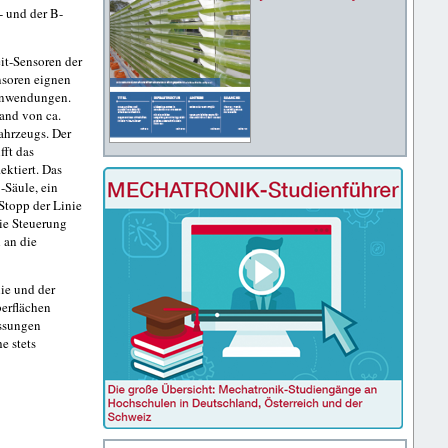
- und der B-
eit-Sensoren der
nsoren eignen
 Anwendungen.
and von ca.
ahrzeugs. Der
fft das
ektiert. Das
-Säule, ein
Stopp der Linie
die Steuerung
 an die
nie und der
erflächen
essungen
e stets