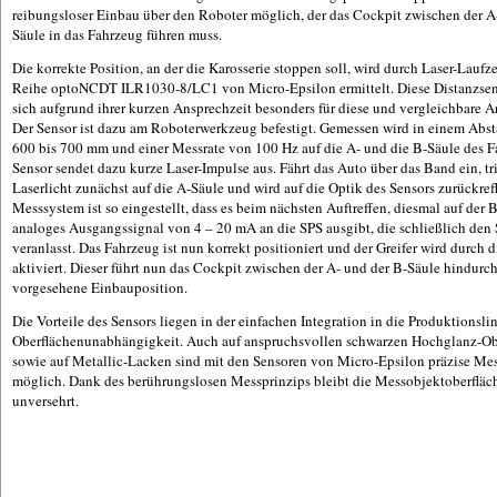
reibungsloser Einbau über den Roboter möglich, der das Cockpit zwischen der A
Säule in das Fahrzeug führen muss.
Die korrekte Position, an der die Karosserie stoppen soll, wird durch Laser-Laufz
Reihe optoNCDT ILR1030-8/LC1 von Micro-Epsilon ermittelt. Diese Distanzse
sich aufgrund ihrer kurzen Ansprechzeit besonders für diese und vergleichbare
Der Sensor ist dazu am Roboterwerkzeug befestigt. Gemessen wird in einem Abst
600 bis 700 mm und einer Messrate von 100 Hz auf die A- und die B-Säule des F
Sensor sendet dazu kurze Laser-Impulse aus. Fährt das Auto über das Band ein, tri
Laserlicht zunächst auf die A-Säule und wird auf die Optik des Sensors zurückrefl
Messsystem ist so eingestellt, dass es beim nächsten Auftreffen, diesmal auf der B
analoges Ausgangssignal von 4 – 20 mA an die SPS ausgibt, die schließlich den 
veranlasst. Das Fahrzeug ist nun korrekt positioniert und der Greifer wird durch 
aktiviert. Dieser führt nun das Cockpit zwischen der A- und der B-Säule hindurch
vorgesehene Einbauposition.
Die Vorteile des Sensors liegen in der einfachen Integration in die Produktionsli
Oberflächenunabhängigkeit. Auch auf anspruchsvollen schwarzen Hochglanz-Ob
sowie auf Metallic-Lacken sind mit den Sensoren von Micro-Epsilon präzise M
möglich. Dank des berührungslosen Messprinzips bleibt die Messobjektoberfläch
unversehrt.