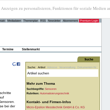
eigen zu personalisieren, Funktionen für soziale Medien anb
takt
Mediadaten
Themenplan
RSS
Newsletter
Abonnement
Premium-Login
Termine
Stellenmarkt
Suche:
Artikel
Adresse
Veranstaltung
Dokumenten-Nr.
Mehr zum Thema
Suchbegriffe:
Sensoren
chritte
Rubriken:
Automatisierungstechnik
auf
 Sensoren.
Kontakt- und Firmen-Infos
se bei der
Micro-Epsilon Messtechnik GmbH & Co. KG