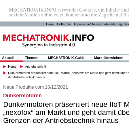
MECHATRONIK.INFO verwendet Cookies, um Inhalte und An
soziale Medien anbieten zu können und die Zugriffe auf di
Home
Heftarchiv
Impressum/Datenschutzerklärung
Kon
Aktuell
Themen
MECHATRONIK-Guide
Marktübersichten
Home
Antriebstechnik
Dunkermotoren präsentiert neue IIoT Marke „nexofox“ am Markt und geht damit über 
der Antriebstechnik hinaus
Neue Produkte vom 10/12/2021
Dunkermotoren
Dunkermotoren präsentiert neue IIoT 
„nexofox“ am Markt und geht damit übe
Grenzen der Antriebstechnik hinaus