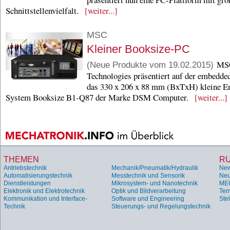
Schnittstellenvielfalt.
[weiter...]
MSC
Kleiner Booksize-PC
MS
(Neue Produkte vom 19.02.2015)
Technologies präsentiert auf der embedde
das 330 x 206 x 88 mm (BxTxH) kleine 
System Booksize B1-Q87 der Marke DSM Computer.
[weiter...]
THEMEN
R
Antriebstechnik
Mechanik/Pneumatik/Hydraulik
Ne
Automatisierungstechnik
Messtechnik und Sensorik
Neu
Dienstleistungen
Mikrosystem- und Nanotechnik
ME
Elektronik und Elektrotechnik
Optik und Bildverarbeitung
Ter
Kommunikation und Interface-
Software und Engineering
Ste
Technik
Steuerungs- und Regelungstechnik