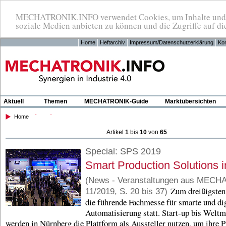
MECHATRONIK.INFO verwendet Cookies, um Inhalte und An
soziale Medien anbieten zu können und die Zugriffe auf di
Home
Heftarchiv
Impressum/Datenschutzerklärung
Kon
Aktuell
Themen
MECHATRONIK-Guide
Marktübersichten
Home
Artikel
1
bis
10
von
65
Special: SPS 2019
Smart Production Solutions 
(News - Veranstaltungen aus MEC
Zum dreißigsten 
11/2019, S. 20 bis 37)
die führende Fachmesse für smarte und dig
Automatisierung statt. Start-up bis Weltm
werden in Nürnberg die Plattform als Aussteller nutzen, um ihre 