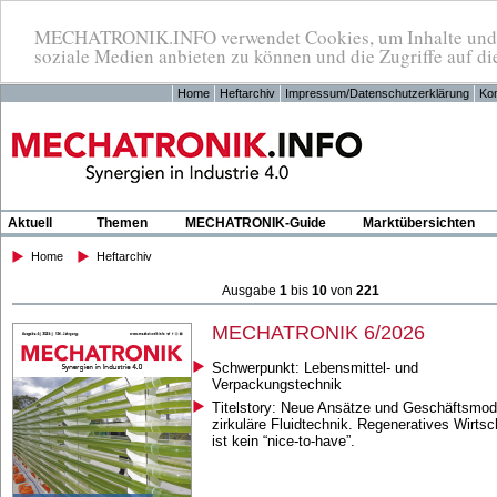
MECHATRONIK.INFO verwendet Cookies, um Inhalte und An
soziale Medien anbieten zu können und die Zugriffe auf di
Home
Heftarchiv
Impressum/Datenschutzerklärung
Kon
Aktuell
Themen
MECHATRONIK-Guide
Marktübersichten
Home
Heftarchiv
Ausgabe
1
bis
10
von
221
MECHATRONIK 6/2026
Schwerpunkt: Lebensmittel- und
Verpackungstechnik
Titelstory: Neue Ansätze und Geschäftsmode
zirkuläre Fluidtechnik. Regeneratives Wirtsc
ist kein “nice-to-have”.