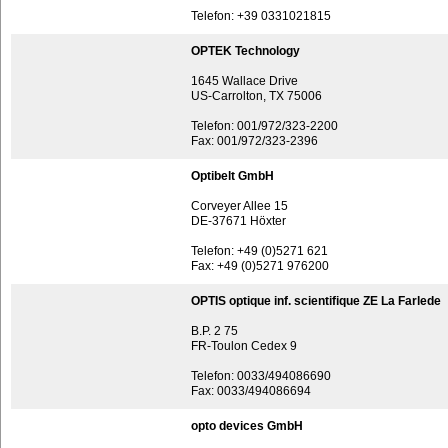
Telefon: +39 0331021815
OPTEK Technology
1645 Wallace Drive
US-Carrolton, TX 75006
Telefon: 001/972/323-2200
Fax: 001/972/323-2396
Optibelt GmbH
Corveyer Allee 15
DE-37671 Höxter
Telefon: +49 (0)5271 621
Fax: +49 (0)5271 976200
OPTIS optique inf. scientifique ZE La Farlede
B.P. 2 75
FR-Toulon Cedex 9
Telefon: 0033/494086690
Fax: 0033/494086694
opto devices GmbH