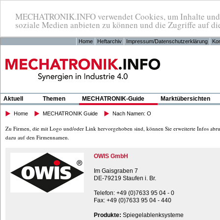
MECHATRONIK.INFO verwendet Cookies, um Inhalte und An
soziale Medien anbieten zu können und die Zugriffe auf di
Home
Heftarchiv
Impressum/Datenschutzerklärung
Kon
Aktuell
Themen
MECHATRONIK-Guide
Marktübersichten
Home
MECHATRONIK Guide
Nach Namen: O
Zu Firmen, die mit Logo und/oder Link hervorgehoben sind, können Sie erweiterte Infos abru
dazu auf den Firmennamen.
OWIS GmbH
Im Gaisgraben 7
DE-79219 Staufen i. Br.
Telefon: +49 (0)7633 95 04 - 0
Fax: +49 (0)7633 95 04 - 440
Produkte:
Spiegelablenksysteme