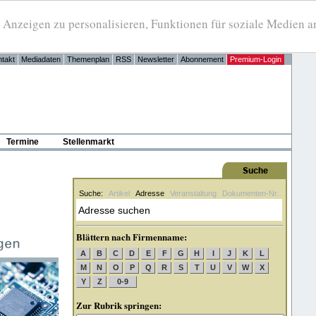
eigen zu personalisieren, Funktionen für soziale Medien anb
takt
Mediadaten
Themenplan
RSS
Newsletter
Abonnement
Premium-Login
Termine
Stellenmarkt
Suche:
Artikel
Adresse
Veranstaltung
Dokumenten-Nr.
Blättern nach Firmenname:
A
B
C
D
E
F
G
H
I
J
K
L
M
N
O
P
Q
R
S
T
U
V
W
X
Y
Z
0-9
Zur Rubrik springen: