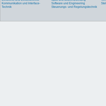
Kommunikation und Interface-
Software und Engineering
Ste
Technik
Steuerungs- und Regelungstechnik