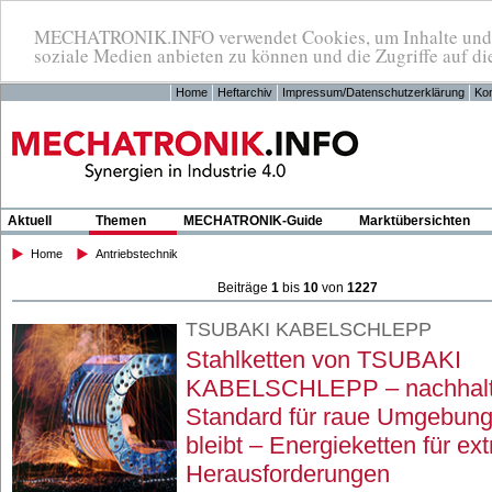
MECHATRONIK.INFO verwendet Cookies, um Inhalte und An
soziale Medien anbieten zu können und die Zugriffe auf di
Home
Heftarchiv
Impressum/Datenschutzerklärung
Kon
Aktuell
Themen
MECHATRONIK-Guide
Marktübersichten
Home
Antriebstechnik
Beiträge
1
bis
10
von
1227
TSUBAKI KABELSCHLEPP
Stahlketten von TSUBAKI
KABELSCHLEPP – nachhalt
Standard für raue Umgebung
bleibt – Energieketten für ex
Herausforderungen