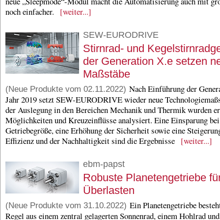
neue „Sleepmode“-Modul macht die Automatisierung auch mit gro
noch einfacher.
[weiter...]
SEW-EURODRIVE
Stirnrad- und Kegelstirnradg
der Generation X.e setzen n
Maßstäbe
Nach Einführung der Genera
(Neue Produkte vom 02.11.2022)
Jahr 2019 setzt SEW-EURODRIVE wieder neue Technologiemaßs
der Auslegung in den Bereichen Mechanik und Thermik wurden ern
Möglichkeiten und Kreuzeinflüsse analysiert. Eine Einsparung bei
Getriebegröße, eine Erhöhung der Sicherheit sowie eine Steigerun
Effizienz und der Nachhaltigkeit sind die Ergebnisse
[weiter...]
ebm-papst
Robuste Planetengetriebe fü
Überlasten
Ein Planetengetriebe besteht
(Neue Produkte vom 31.10.2022)
Regel aus einem zentral gelagerten Sonnenrad, einem Hohlrad un