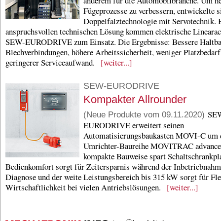
anderem für die Automobilbranche. Um 
Fügeprozesse zu verbessern, entwickelte s
Doppelfalztechnologie mit Servotechnik. B
anspruchsvollen technischen Lösung kommen elektrische Lineara
SEW-EURODRIVE zum Einsatz. Die Ergebnisse: Bessere Haltbar
Blechverbindungen, höhere Arbeitssicherheit, weniger Platzbedarf
geringerer Serviceaufwand.
[weiter...]
SEW-EURODRIVE
Kompakter Allrounder
SE
(Neue Produkte vom 09.11.2020)
EURODRIVE erweitert seinen
Automatisierungsbaukasten MOVI-C um 
Umrichter-Baureihe MOVITRAC advance
kompakte Bauweise spart Schaltschrankpla
Bedienkomfort sorgt für Zeitersparnis während der Inbetriebnah
Diagnose und der weite Leistungsbereich bis 315 kW sorgt für Flex
Wirtschaftlichkeit bei vielen Antriebslösungen.
[weiter...]