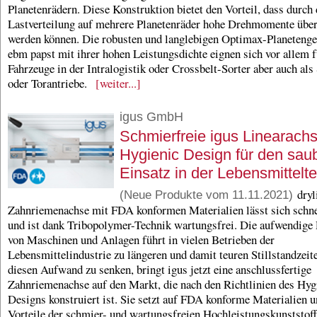
Planetenrädern. Diese Konstruktion bietet den Vorteil, dass durch 
Lastverteilung auf mehrere Planetenräder hohe Drehmomente über
werden können. Die robusten und langlebigen Optimax-Planetenge
ebm papst mit ihrer hohen Leistungsdichte eignen sich vor allem f
Fahrzeuge in der Intralogistik oder Crossbelt-Sorter aber auch al
oder Torantriebe.
[weiter...]
igus GmbH
Schmierfreie igus Linearach
Hygienic Design für den sau
Einsatz in der Lebensmittelt
dryl
(Neue Produkte vom 11.11.2021)
Zahnriemenachse mit FDA konformen Materialien lässt sich schne
und ist dank Tribopolymer-Technik wartungsfrei. Die aufwendige
von Maschinen und Anlagen führt in vielen Betrieben der
Lebensmittelindustrie zu längeren und damit teuren Stillstandzei
diesen Aufwand zu senken, bringt igus jetzt eine anschlussfertige
Zahnriemenachse auf den Markt, die nach den Richtlinien des Hyg
Designs konstruiert ist. Sie setzt auf FDA konforme Materialien u
Vorteile der schmier- und wartungsfreien Hochleistungskunststoff