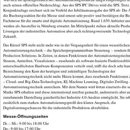
auch seinen offiziellen Niederschlag: Aus der SPS IPC Drives wird die SPS. Trot
Konjunkturlage zeichnet sich im Vorfeld der Jubiläumsausgabe der SPS ab: Die 
die Buchungszahlen für die Messe sind erneut sehr positiv und bestätigen die B
Fachmesse für die smarte und digitale Automatisierung. Rund 1.650 Anbieter aus
werden als Aussteller in Nürnberg erwartet. Im Mittelpunkt stehen aktuelle Prod
Lösungen der industriellen Automation aber auch richtungsweisende Technologi
Zukunft.
Das Kürzel SPS steht nicht mehr wie in der Vergangenheit für einen wesentlichen
Automatisierungstechnik – die Speicherprogrammierbare Steuerung – sondern fü
Production Solutions. In Zeiten, in denen Funktionen der Automatisierungstechn
Steuern, Antreiben, Visualisieren – zusehends als software-basierte Funktionsblö
unterschiedlichsten Hardware-Komponenten verteilt sind, trifft die doch sehr har
Bezeichnung den Kern der heutigen und zukünftigen Technologien der
Automatisierungstechnik nicht mehr. Hinzu kommt, dass zusehends Funktionen a
– Cloud- und Big-Data-Technologien, KI, Machine Learning, Digitaler Zwilling 
Automatisierungstechnik anreichern. Mit dem Namen wird fortan einerseits die se
Marke SPS erhalten und diese international nutzbar gemacht, andererseits aber a
zunehmende Darstellung ganzheitlicher Industrie 4.0-Ansätze ermöglicht. Sie er
zusätzlich zum starken Automatisierungsprofil den klaren Anspruch, die
Digitalisierungschancen für die industrielle Produktion abzubilden.
Messe-Öffnungszeiten
Di. – Mi.: 9:00 bis 18:00 Uhr
Do.: 9:00 bis 17:00 Uhr