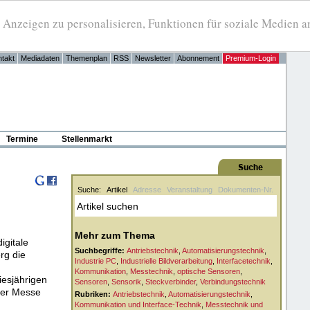
eigen zu personalisieren, Funktionen für soziale Medien anb
takt
Mediadaten
Themenplan
RSS
Newsletter
Abonnement
Premium-Login
Termine
Stellenmarkt
Suche:
Artikel
Adresse
Veranstaltung
Dokumenten-Nr.
Mehr zum Thema
igitale
Suchbegriffe:
Antriebstechnik
,
Automatisierungstechnik
,
rg die
Industrie PC
,
Industrielle Bildverarbeitung
,
Interfacetechnik
,
Kommunikation
,
Messtechnik
,
optische Sensoren
,
iesjährigen
Sensoren
,
Sensorik
,
Steckverbinder
,
Verbindungstechnik
 der Messe
Rubriken:
Antriebstechnik
,
Automatisierungstechnik
,
Kommunikation und Interface-Technik
,
Messtechnik und