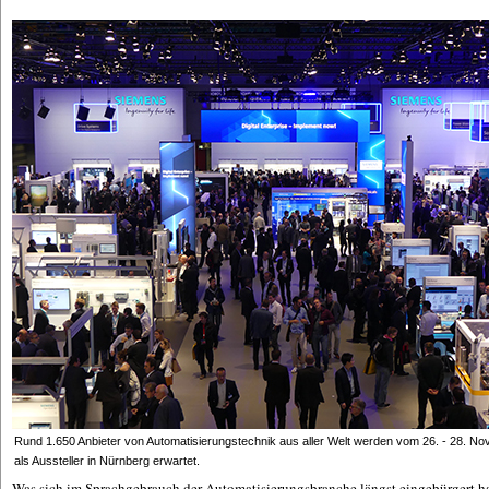
Rund 1.650 Anbieter von Automatisierungstechnik aus aller Welt werden vom 26. - 28. N
als Aussteller in Nürnberg erwartet.
Was sich im Sprachgebrauch der Automatisierungsbranche längst eingebürgert ha