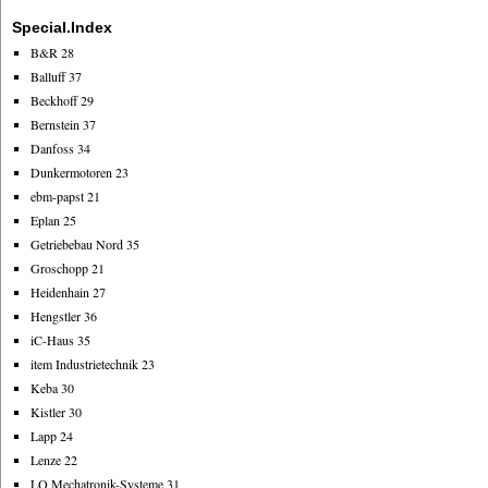
Special.Index
B&R 28
Balluff 37
Beckhoff 29
Bernstein 37
Danfoss 34
Dunkermotoren 23
ebm-papst 21
Eplan 25
Getriebebau Nord 35
Groschopp 21
Heidenhain 27
Hengstler 36
iC-Haus 35
item Industrietechnik 23
Keba 30
Kistler 30
Lapp 24
Lenze 22
LQ Mechatronik-Systeme 31