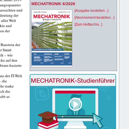
MECHATRONIK 6/2026
z angespannter
Aussichten und
[Ausgabe bestellen...]
edeutung der
[Abonnement bestellen...]
 aller Welt
[Zum Heftarchiv...]
ukte und
en der
 Baustein der
r Smart
ik – wie
cke auf den
dware-basierte
us der IT-Welt
– die
hr starke
uch die
hebt so