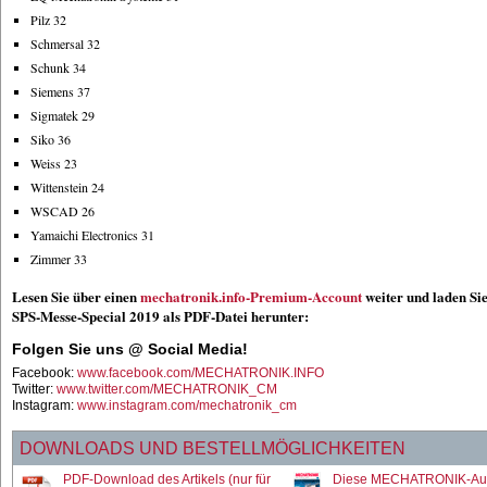
Pilz 32
Schmersal 32
Schunk 34
Siemens 37
Sigmatek 29
Siko 36
Weiss 23
Wittenstein 24
WSCAD 26
Yamaichi Electronics 31
Zimmer 33
Lesen Sie über einen
mechatronik.info-Premium-Account
weiter und laden Sie
SPS-Messe-Special 2019 als PDF-Datei herunter:
Folgen Sie uns @ Social Media!
Facebook:
www.facebook.com/MECHATRONIK.INFO
Twitter:
www.twitter.com/MECHATRONIK_CM
Instagram:
www.instagram.com/mechatronik_cm
DOWNLOADS UND BESTELLMÖGLICHKEITEN
PDF-Download des Artikels (nur für
Diese MECHATRONIK-Au