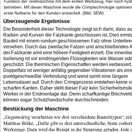
Funktion der Testmaschine mit dem ersten Werkzeug, hier noch hydr
betrieben. Mit dieser Maschine wurde die Crimptechnologie optimiert
erste Nullserie für den Kunden entwickelt. (Bild: SEW)
Überzeugende Ergebnisse
Die Besonderheit dieser Technologie zeigt sich darin, dass au
Radien und Kurven die Falzkante geschlossen ist. Dies ermög
Bauteil mit einem rundum geschlossenen Falz ohne Unterbr
versehen. Durch das zweifache Falzen und anschließendes A
der Falzkante wird eine höhere Festigkeit erzielt. Die innenli
Isolierung ist vor eindringenden Flüssigkeiten wie Wasser ode
geschützt. Die thermischen Eigenschaften werden verbessert
Doppelfalz ist weniger anfällig gegenüber Vibrationen als ein
punktgeschweißte Verbindung und weist somit eine längere
Lebensdauer auf. Durch den Crimpprozess entstehen keine o
scharfen Kanten. Daher stellt dieser Falz kein Sicherheitsrisik
Werker in der Endmontage dar. Denn scharfkantige Blechver
können sogar Schutzhandschuhe durchschneiden.
Bestückung der Maschine
„Gegenwärtig verarbeiten wir drei verschiedene Bauteiltypen“, erl
Matthias Bölke. „Dafür gibt es drei unterschiedliche, binär codier
Werkzeuge. Dazu wird das Rezept in die Steuerung geladen. Jede 