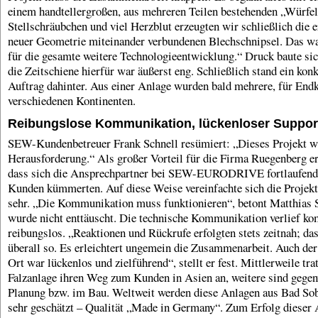
einem handtellergroßen, aus mehreren Teilen bestehenden „Würfel
Stellschräubchen und viel Herzblut erzeugten wir schließlich die e
neuer Geometrie miteinander verbundenen Blechschnipsel. Das w
für die gesamte weitere Technologieentwicklung.“ Druck baute sic
die Zeitschiene hierfür war äußerst eng. Schließlich stand ein konk
Auftrag dahinter. Aus einer Anlage wurden bald mehrere, für End
verschiedenen Kontinenten.
Reibungslose Kommunikation, lückenloser Suppor
SEW-Kundenbetreuer Frank Schnell resümiert: „Dieses Projekt w
Herausforderung.“ Als großer Vorteil für die Firma Ruegenberg er
dass sich die Ansprechpartner bei SEW-EURODRIVE fortlaufen
Kunden kümmerten. Auf diese Weise vereinfachte sich die Projekt
sehr. „Die Kommunikation muss funktionieren“, betont Matthias S
wurde nicht enttäuscht. Die technische Kommunikation verlief ko
reibungslos. „Reaktionen und Rückrufe erfolgten stets zeitnah; das
überall so. Es erleichtert ungemein die Zusammenarbeit. Auch der
Ort war lückenlos und zielführend“, stellt er fest. Mittlerweile trat
Falzanlage ihren Weg zum Kunden in Asien an, weitere sind gegen
Planung bzw. im Bau. Weltweit werden diese Anlagen aus Bad So
sehr geschätzt – Qualität „Made in Germany“. Zum Erfolg dieser 