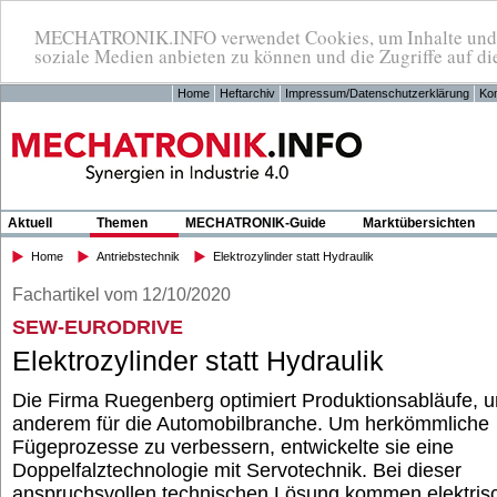
MECHATRONIK.INFO verwendet Cookies, um Inhalte und An
soziale Medien anbieten zu können und die Zugriffe auf di
Home
Heftarchiv
Impressum/Datenschutzerklärung
Kon
Aktuell
Themen
MECHATRONIK-Guide
Marktübersichten
Home
Antriebstechnik
Elektrozylinder statt Hydraulik
Fachartikel vom 12/10/2020
SEW-EURODRIVE
Elektrozylinder statt Hydraulik
Die Firma Ruegenberg optimiert Produktionsabläufe, u
anderem für die Automobilbranche. Um herkömmliche
Fügeprozesse zu verbessern, entwickelte sie eine
Doppelfalztechnologie mit Servotechnik. Bei dieser
anspruchsvollen technischen Lösung kommen elektris