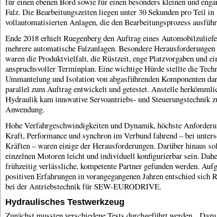
für einen ebenen Bord sowie für einen besonders kleinen und enga
Falz. Die Bearbeitungszeiten liegen unter 30 Sekunden pro Teil in
vollautomatisierten Anlagen, die den Bearbeitungsprozess ausführ
Ende 2018 erhielt Ruegenberg den Auftrag eines Automobilzuliefe
mehrere automatische Falzanlagen. Besondere Herausforderungen 
waren die Produktvielfalt, die Rüstzeit, enge Platzvorgaben und ei
anspruchsvoller Terminplan. Eine wichtige Hürde stellte die Tech
Ummantelung und Isolation von abgasführenden Komponenten dar
parallel zum Auftrag entwickelt und getestet. Anstelle herkömmli
Hydraulik kam innovative Servoantriebs- und Steuerungstechnik z
Anwendung.
Hohe Verfahrgeschwindigkeiten und Dynamik, höchste Anforderu
Kraft, Performance und synchron im Verbund fahrend – bei unters
Kräften – waren einige der Herausforderungen. Darüber hinaus sol
einzelnen Motoren leicht und individuell konfigurierbar sein. Dah
frühzeitig verlässliche, kompetente Partner gefunden werden. Auf
positiven Erfahrungen in vorangegangenen Jahren entschied sich 
bei der Antriebstechnik für SEW-EURODRIVE.
Hydraulisches Testwerkzeug
Zunächst mussten verschiedene Tests durchgeführt werden. „Dazu