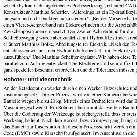
wir ein hydraulisch angetriebenes Probewerkzeug“, erläutert CAD
Konstrukteur Matthias Scheffler. „Allerdings ist ein Hydraulikzyl
langsam und nicht punktgenau zu steuern.“ „Bei der Vorserie hatte
einen Vierer-Achsverbund mit Elektrozylindern für die Arbeitshü
Zwischenpositionen eingesetzt. Der Zweier-Achsverbund für die
Schließbewegung wurde aber zunächst mit Hydraulikzylindern real
erläutert Matthias Bölke, Abteilungsleiter Elektrik. „Nach den Te
entschlossen wir uns, den Hydraulikhub ebenfalls mit Elektrozyli
auszuführen.“ Und Matthias Scheffler ergänzt „Wir haben diese T
parallel zum Auftrag entwickelt. Die Blechteile sind sehr diffizil. 
ganz spezieller Beschnitt erforderlich und die Toleranzen müssen 
Roboter- und Identtechnik
An der Beladestation werden durch einen Werker Hitzeschilde und
zusammengesetzt. Dieser Prozess wird von einer Kamera überwac
Bauteile wiegen bis zu 20 kg. Mittels eines Drehtellers wird das B
Maschine geschwenkt. Ein Roboter übernimmt das weitere Bauteil
Über die Codierung der Werkzeuge ist sichergestellt, dass er stets
Werkzeug bedient. Nach dem Bördel- bzw. Crimpvorgang bringt d
das Bauteil zur Laserstation. In diesem Prozessschritt werden ei
Code (DMC) sowie Klarschrift aufgelasert. Im Anschluss an die