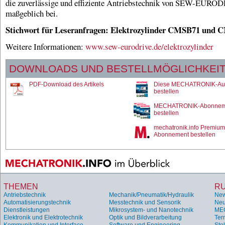
die zuverlässige und effiziente Antriebstechnik von SEW-EURO
maßgeblich bei.
Stichwort für Leseranfragen: Elektrozylinder CMSB71 un
Weitere Informationen:
www.sew-eurodrive.de/elektrozylinder
DOWNLOADS UND BESTELLMÖGLICHKEI
PDF-Download des Artikels
Diese MECHATRONIK-Au
bestellen
MECHATRONIK-Abonnem
bestellen
mechatronik.info Premium
Abonnement bestellen
THEMEN
R
Antriebstechnik
Mechanik/Pneumatik/Hydraulik
Ne
Automatisierungstechnik
Messtechnik und Sensorik
Neu
Dienstleistungen
Mikrosystem- und Nanotechnik
ME
Elektronik und Elektrotechnik
Optik und Bildverarbeitung
Ter