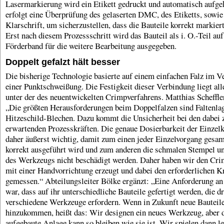
Lasermarkierung wird ein Etikett gedruckt und automatisch aufge
erfolgt eine Überprüfung des gelaserten DMC, des Etiketts, sowie
Klarschrift, um sicherzustellen, dass die Bauteile korrekt markier
Erst nach diesem Prozessschritt wird das Bauteil als i. O.-Teil au
Förderband für die weitere Bearbeitung ausgegeben.
Doppelt gefalzt hält besser
Die bisherige Technologie basierte auf einem einfachen Falz im V
einer Punktschweißung. Die Festigkeit dieser Verbindung liegt all
unter der des neuentwickelten Crimpverfahrens. Matthias Scheffler
„Die größten Herausforderungen beim Doppelfalzen sind Faltenlag
Hitzeschild-Blechen. Dazu kommt die Unsicherheit bei den dabei 
erwartenden Prozesskräften. Die genaue Dosierbarkeit der Einzelkr
daher äußerst wichtig, damit zum einen jeder Einzelvorgang gesa
korrekt ausgeführt wird und zum anderen die schmalen Stempel u
des Werkzeugs nicht beschädigt werden. Daher haben wir den Cri
mit einer Handvorrichtung erzeugt und dabei den erforderlichen 
gemessen.“ Abteilungsleiter Bölke ergänzt: „Eine Anforderung an
war, dass auf ihr unterschiedliche Bauteile gefertigt werden, die dr
verschiedene Werkzeuge erfordern. Wenn in Zukunft neue Bauteil
hinzukommen, heißt das: Wir designen ein neues Werkzeug, aber 
aufgebaute Anlage kann so bleiben wie sie ist. Wir spielen dann le