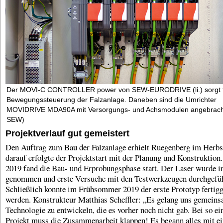
Der MOVI-C CONTROLLER power von SEW-EURODRIVE (li.) sorgt f
Bewegungssteuerung der Falzanlage. Daneben sind die Umrichter
MOVIDRIVE MDA90A mit Versorgungs- und Achsmodulen angebracht.
SEW)
Projektverlauf gut gemeistert
Den Auftrag zum Bau der Falzanlage erhielt Ruegenberg im Herbs
darauf erfolgte der Projektstart mit der Planung und Konstruktio
2019 fand die Bau- und Erprobungsphase statt. Der Laser wurde i
genommen und erste Versuche mit den Testwerkzeugen durchgefüh
Schließlich konnte im Frühsommer 2019 der erste Prototyp fertigg
werden. Konstrukteur Matthias Scheffler: „Es gelang uns gemeins
Technologie zu entwickeln, die es vorher noch nicht gab. Bei so e
Projekt muss die Zusammenarbeit klappen! Es begann alles mit ei