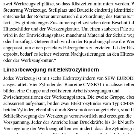
zwei Werkzeugstellplätze, so dass Rüstzeiten minimiert werden. W
Steuerung Werkzeuge, Stellplatz und Bauteile eindeutig identifizie
entscheidet der Roboter automatisch die Zuordnung des Bauteils.“
fort: „Es gibt ein enges Zusammenspiel zwischen dem Beschnitt d
Hitzeschilder und der Werkzeugkontur. Um einen sauberen Falz zu 
wird in der Entwicklungsphase manchmal Material der Schale 
oder hinzufügt. Gelegentlich wird in der Erprobungsphase die We
angepasst, um einen perfektes Falzergebnis zu erzielen. Ist der Falz
erprobt, bedarf es keiner weiteren Nachjustierungen an den Hitzes
oder der Werkzeugkontur.“
Linearbewegung mit Elektrozylindern
Jedes Werkzeug ist mit sechs Elektrozylindern von SEW-EURO
ausgestattet. Vier Zylinder der Baureihe CMSB71 im achsseriell
bilden eine Gruppe und realisieren Arbeitsbewegungen und
Zwischenpositionen der Werkzeugplatten. Die zweite Gruppe, ebe
achsseriell aufgebaut, bilden zwei Elektrozylinder vom Typ CM
beiden Zylinder, ebenfalls durch Servomotoren angetrieben, sind fü
Schließbewegung des Werkzeugs verantwortlich und erzeugen die
Vorspannung. Jeder der Antriebe kann Druckkräfte bis 24 kN aufb
Verriegelung der Werkzeughälften verhindert, dass die Zylindergr