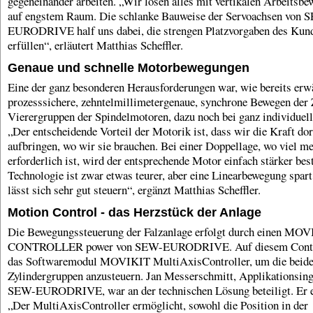
gegeneinander arbeiten. „Wir lösen alles mit vertikalen Arbeitsb
auf engstem Raum. Die schlanke Bauweise der Servoachsen von 
EURODRIVE half uns dabei, die strengen Platzvorgaben des Kun
erfüllen“, erläutert Matthias Scheffler.
Genaue und schnelle Motorbewegungen
Eine der ganz besonderen Herausforderungen war, wie bereits erw
prozesssichere, zehntelmillimetergenaue, synchrone Bewegen der 
Vierergruppen der Spindelmotoren, dazu noch bei ganz individuell
„Der entscheidende Vorteil der Motorik ist, dass wir die Kraft dor
aufbringen, wo wir sie brauchen. Bei einer Doppellage, wo viel m
erforderlich ist, wird der entsprechende Motor einfach stärker be
Technologie ist zwar etwas teurer, aber eine Linearbewegung spart
lässt sich sehr gut steuern“, ergänzt Matthias Scheffler.
Motion Control - das Herzstück der Anlage
Die Bewegungssteuerung der Falzanlage erfolgt durch einen MOV
CONTROLLER power von SEW-EURODRIVE. Auf diesem Control
das Softwaremodul MOVIKIT MultiAxisController, um die beid
Zylindergruppen anzusteuern. Jan Messerschmitt, Applikationsing
SEW-EURODRIVE, war an der technischen Lösung beteiligt. Er er
„Der MultiAxisController ermöglicht, sowohl die Position in der