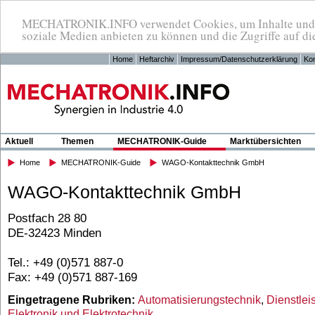
MECHATRONIK.INFO verwendet Cookies, um Inhalte und An
soziale Medien anbieten zu können und die Zugriffe auf di
Home
Heftarchiv
Impressum/Datenschutzerklärung
Kon
Aktuell
Themen
MECHATRONIK-Guide
Marktübersichten
Home
MECHATRONIK-Guide
WAGO-Kontakttechnik GmbH
WAGO-Kontakttechnik GmbH
Postfach 28 80
DE-32423 Minden
Tel.: +49 (0)571 887-0
Fax: +49 (0)571 887-169
Eingetragene Rubriken:
Automatisierungstechnik
,
Dienstlei
Elektronik und Elektrotechnik